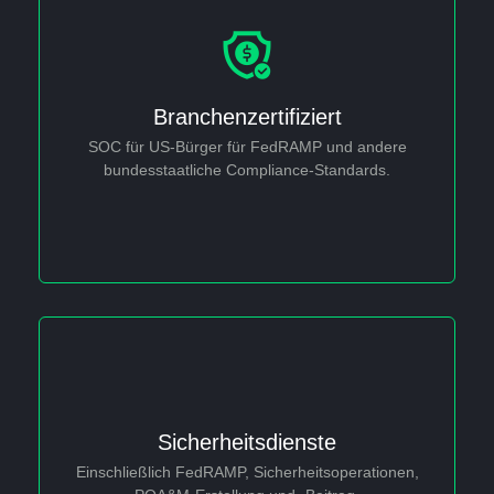
Protection
Branchenzertifiziert
This is backend content. Lorem ipsum dolor sit amet.
SOC für US-Bürger für FedRAMP und andere
bundesstaatliche Compliance-Standards.
Sicherheitsdienste
Data Analytics
Einschließlich FedRAMP, Sicherheitsoperationen,
This is backend content. Lorem ipsum dolor sit amet.