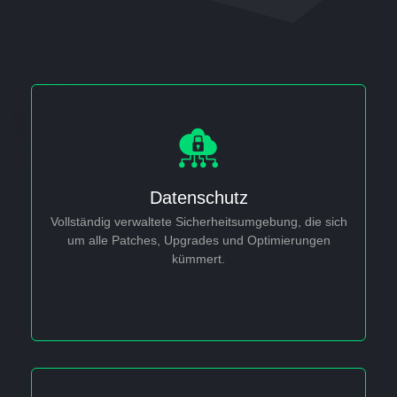
Datenschutz
Vulnerability
This is backend content. Lorem ipsum dolor sit amet.
Vollständig verwaltete Sicherheitsumgebung, die sich
um alle Patches, Upgrades und Optimierungen
kümmert.