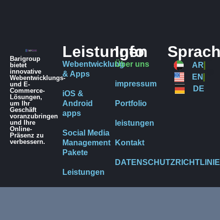
Leistungen
Info
Sprac
Barigroup
Webentwicklung
Über uns
AR
bietet
innovative
& Apps
EN
Webentwicklungs-
impressum
und E-
DE
Commerce-
iOS &
Lösungen,
Android
Portfolio
um Ihr
Geschäft
apps
voranzubringen
und Ihre
leistungen
Online-
Social Media
Präsenz zu
verbessern.
Management
Kontakt
Pakete
DATENSCHUTZRICHTLINIE
Leistungen