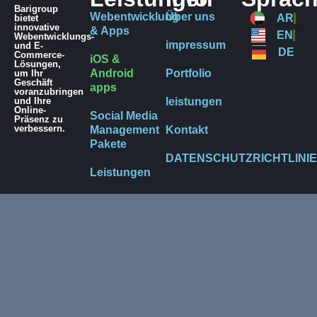
Barigroup
Webentwicklung
Über uns
AR
bietet
innovative
& Apps
EN
Webentwicklungs-
impressum
und E-
DE
Commerce-
iOS &
Lösungen,
Android
Portfolio
um Ihr
Geschäft
apps
voranzubringen
und Ihre
leistungen
Online-
Social Media
Präsenz zu
verbessern.
Management
Kontakt
Pakete
DATENSCHUTZRICHTLINIE
Leistungen