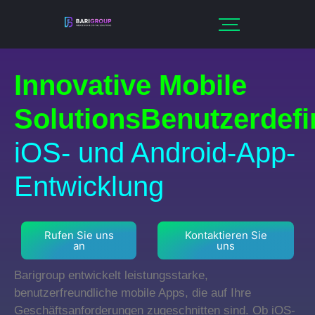
Innovative Mobile
SolutionsBenutzerdefi
iOS- und Android-App-
Entwicklung
Rufen Sie uns
Kontaktieren Sie
an
uns
Barigroup entwickelt leistungsstarke,
benutzerfreundliche mobile Apps, die auf Ihre
Geschäftsanforderungen zugeschnitten sind. Ob iOS-